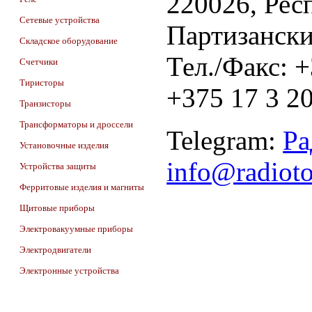
220026, Респ
Сетевые устройства
Партизански
Складское оборудование
Тел./Факс: 
Счетчики
Тиристоры
+375 17 3 20
Транзисторы
Трансформаторы и дроссели
Telegram:
Ра
Установочные изделия
info@radiot
Устройства защиты
Ферритовые изделия и магниты
Щитовые приборы
Электровакуумные приборы
Электродвигатели
Электронные устройства