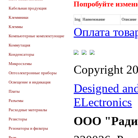
Попробуйте измени
Кабельная продукция
Клеммники
Img
Наименование
Описание
Клеммы
Оплата това
Компьютерные комплектующие
Коммутация
Конденсаторы
Микросхемы
Copyright 2
Оптоэлектронные приборы
Освещение и индикация
Designed an
Платы
ELectronics
Разъемы
Расходные материалы
ООО "Ради
Резисторы
Резонаторы и фильтры
Реле