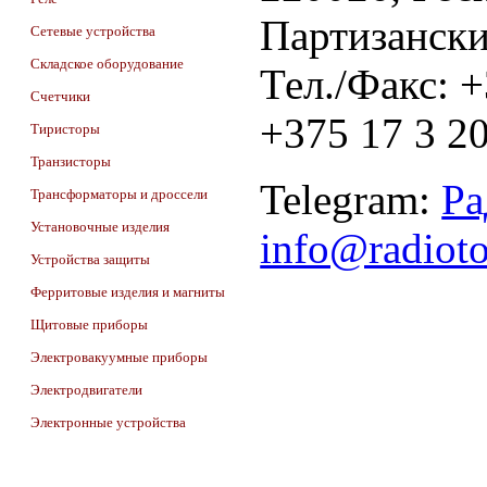
Партизански
Сетевые устройства
Складское оборудование
Тел./Факс: 
Счетчики
+375 17 3 20
Тиристоры
Транзисторы
Telegram:
Ра
Трансформаторы и дроссели
Установочные изделия
info@radiot
Устройства защиты
Ферритовые изделия и магниты
Щитовые приборы
Электровакуумные приборы
Электродвигатели
Электронные устройства