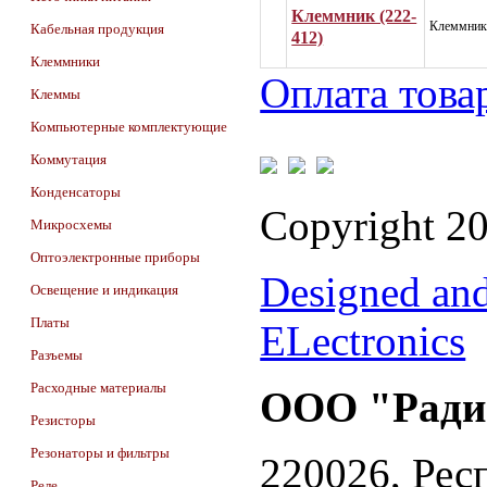
Клеммник (222-
Клеммник 
Кабельная продукция
412)
Клеммники
Оплата това
Клеммы
Компьютерные комплектующие
Коммутация
Конденсаторы
Copyright 2
Микросхемы
Оптоэлектронные приборы
Designed an
Освещение и индикация
Платы
ELectronics
Разъемы
Расходные материалы
ООО "Ради
Резисторы
Резонаторы и фильтры
220026, Респ
Реле