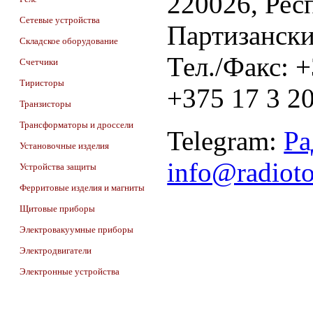
220026, Респ
Сетевые устройства
Партизански
Складское оборудование
Тел./Факс: 
Счетчики
Тиристоры
+375 17 3 20
Транзисторы
Трансформаторы и дроссели
Telegram:
Ра
Установочные изделия
info@radiot
Устройства защиты
Ферритовые изделия и магниты
Щитовые приборы
Электровакуумные приборы
Электродвигатели
Электронные устройства