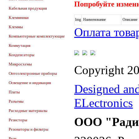
Попробуйте измени
Кабельная продукция
Клеммники
Img
Наименование
Описание
Клеммы
Оплата това
Компьютерные комплектующие
Коммутация
Конденсаторы
Микросхемы
Copyright 2
Оптоэлектронные приборы
Освещение и индикация
Designed an
Платы
ELectronics
Разъемы
Расходные материалы
ООО "Ради
Резисторы
Резонаторы и фильтры
Реле