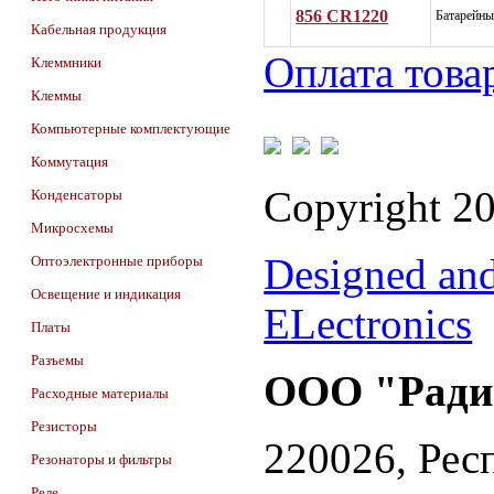
856 CR1220
Батарейны
Кабельная продукция
Оплата това
Клеммники
Клеммы
Компьютерные комплектующие
Коммутация
Copyright 2
Конденсаторы
Микросхемы
Designed an
Оптоэлектронные приборы
Освещение и индикация
ELectronics
Платы
Разъемы
ООО "Ради
Расходные материалы
Резисторы
220026, Респ
Резонаторы и фильтры
Реле