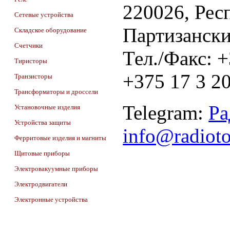
220026, Респ
Сетевые устройства
Партизански
Складское оборудование
Счетчики
Тел./Факс: 
Тиристоры
+375 17 3 20
Транзисторы
Трансформаторы и дроссели
Telegram:
Ра
Установочные изделия
Устройства защиты
info@radiot
Ферритовые изделия и магниты
Щитовые приборы
Электровакуумные приборы
Электродвигатели
Электронные устройства