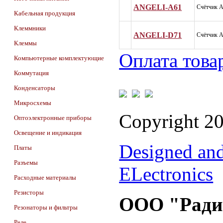
ANGELI-A61
Счётчик 
Кабельная продукция
Клеммники
ANGELI-D71
Счётчик 
Клеммы
Оплата това
Компьютерные комплектующие
Коммутация
Конденсаторы
Микросхемы
Copyright 2
Оптоэлектронные приборы
Освещение и индикация
Designed an
Платы
Разъемы
ELectronics
Расходные материалы
Резисторы
ООО "Ради
Резонаторы и фильтры
Реле