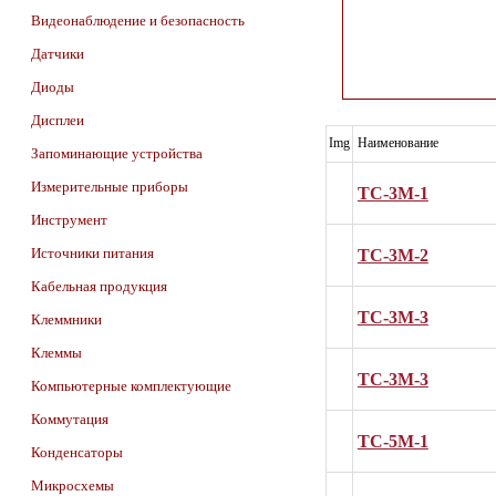
Видеонаблюдение и безопасность
Датчики
Диоды
Дисплеи
Img
Наименование
Запоминающие устройства
Измерительные приборы
ТС-3М-1
Инструмент
ТС-3М-2
Источники питания
Кабельная продукция
ТС-3М-3
Клеммники
Клеммы
ТС-3М-3
Компьютерные комплектующие
Коммутация
ТС-5М-1
Конденсаторы
Микросхемы