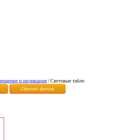
вещение и индикация
/
Световые табло