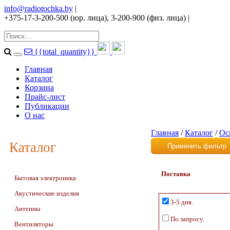
info@radiotochka.by
|
+375-17-3-200-500 (юр. лица), 3-200-900 (физ. лица)
|
{{total_quantity}}
Главная
Каталог
Корзина
Прайс-лист
Публикации
О нас
Главная
/
Каталог
/
Ос
Каталог
Поставка
Бытовая электроника
Акустические изделия
3-5 дня.
Антенны
По запросу.
Вентиляторы