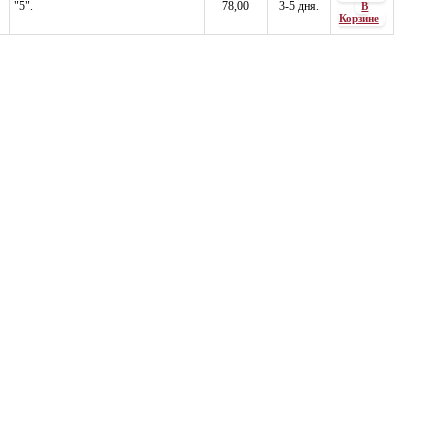
"5".
78,00
3-5 дня.
В
Корзине