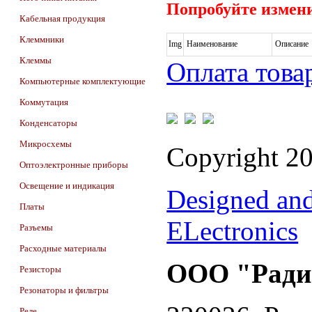
Попробуйте измени
Кабельная продукция
Клеммники
Img
Наименование
Описание
Клеммы
Оплата това
Компьютерные комплектующие
Коммутация
Конденсаторы
Микросхемы
Copyright 2
Оптоэлектронные приборы
Освещение и индикация
Designed an
Платы
ELectronics
Разъемы
Расходные материалы
ООО "Ради
Резисторы
Резонаторы и фильтры
Реле