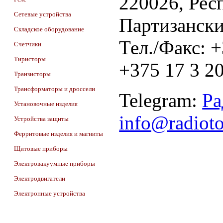
220026, Респ
Сетевые устройства
Партизански
Складское оборудование
Тел./Факс: 
Счетчики
Тиристоры
+375 17 3 20
Транзисторы
Трансформаторы и дроссели
Telegram:
Ра
Установочные изделия
info@radiot
Устройства защиты
Ферритовые изделия и магниты
Щитовые приборы
Электровакуумные приборы
Электродвигатели
Электронные устройства