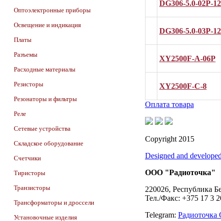
DG306-5.0-02P-12
Оптоэлектронные приборы
Освещение и индикация
DG306-5.0-03P-12
Платы
Разъемы
XY2500F-A-06P
Расходные материалы
Резисторы
XY2500F-C-8
Резонаторы и фильтры
Оплата товара
Реле
Сетевые устройства
Copyright 2015
Складское оборудование
Designed and develope
Счетчики
ООО "Радиоточка"
Тиристоры
Транзисторы
220026, Республика Бе
Тел./Факс: +375 17 3 
Трансформаторы и дроссели
Telegram:
Радиоточка
Установочные изделия