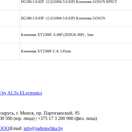
DG306-5.0-02P -12 (GS004-5.0-02P) Клеммник GOSUN КРЕСТ
DG306-5.0-03P -12 (GS004-5.0-03P) Клеммник GOSUN
Клеммник XY2500F-A-06P (2EDGK-06P) , 5мм
Клеммник XY2500F-C-8, 3.81мм
d by ALTo ELectronics
ларусь, г. Минск, пр. Партизанский, 95
200 500 (юр. лица)
|
+375 17 3 200 900 (физ. лица)
 ООО
|
Email:
info@radiotochka.by