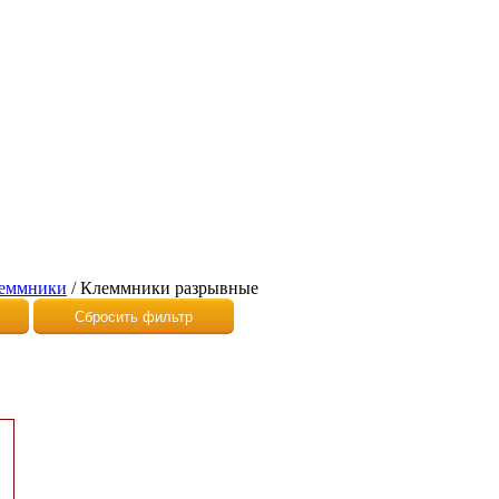
еммники
/
Клеммники разрывные