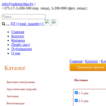
info@radiotochka.by
|
+375-17-3-200-500 (юр. лица), 3-200-900 (физ. лица)
|
{{total_quantity}}
Главная
Каталог
Корзина
Прайс-лист
Публикации
О нас
Главная
/
Каталог
/
Кл
Каталог
Поставка
Бытовая электроника
Акустические изделия
1-3 дня.
Антенны
3-5 дня.
Вентиляторы