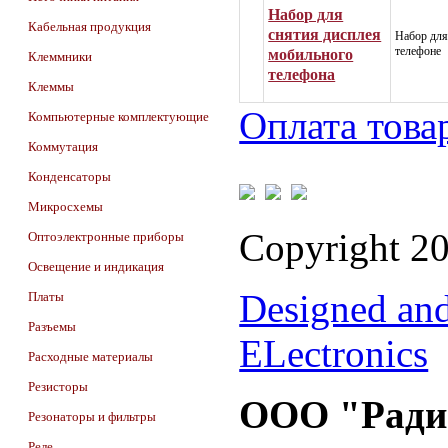
Набор для
Кабельная продукция
снятия дисплея
Набор для
телефоне
мобильного
Клеммники
телефона
Клеммы
Оплата това
Компьютерные комплектующие
Коммутация
Конденсаторы
Микросхемы
Copyright 2
Оптоэлектронные приборы
Освещение и индикация
Designed an
Платы
Разъемы
ELectronics
Расходные материалы
Резисторы
ООО "Ради
Резонаторы и фильтры
Реле