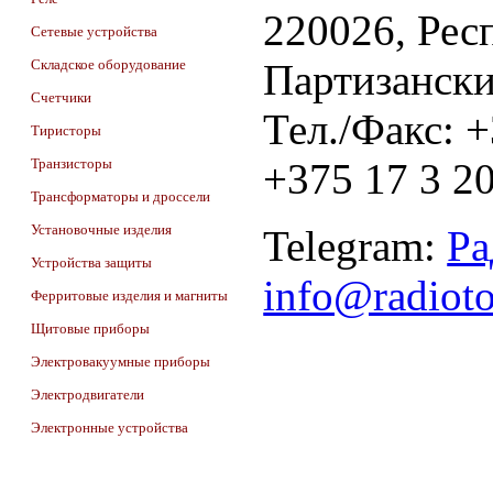
220026, Респ
Сетевые устройства
Складское оборудование
Партизански
Счетчики
Тел./Факс: 
Тиристоры
Транзисторы
+375 17 3 20
Трансформаторы и дроссели
Установочные изделия
Telegram:
Ра
Устройства защиты
info@radiot
Ферритовые изделия и магниты
Щитовые приборы
Электровакуумные приборы
Электродвигатели
Электронные устройства