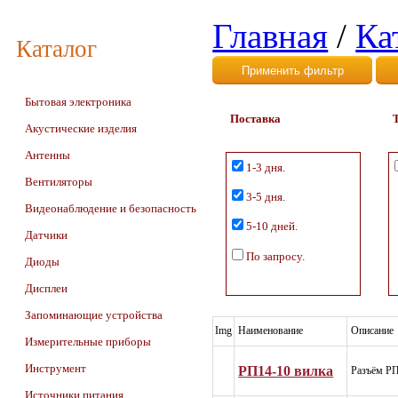
Главная
/
Ка
Каталог
Бытовая электроника
Поставка
Акустические изделия
Антенны
1-3 дня.
Вентиляторы
3-5 дня.
Видеонаблюдение и безопасность
5-10 дней.
Датчики
По запросу.
Диоды
Дисплеи
Запоминающие устройства
Img
Наименование
Описание
Измерительные приборы
Инструмент
РП14-10 вилка
Разъём РП
Источники питания