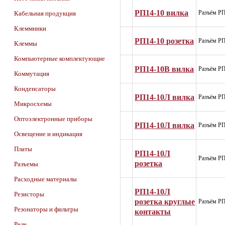
РП14-10 вилка
Разъём РП
Кабельная продукция
Клеммники
РП14-10 розетка
Разъём РП
Клеммы
Компьютерные комплектующие
РП14-10В вилка
Разъём РП
Коммутация
Конденсаторы
РП14-10Л вилка
Разъём РП
Микросхемы
Оптоэлектронные приборы
РП14-10Л вилка
Разъём РП
Освещение и индикация
Платы
РП14-10Л
Разъём РП
розетка
Разъемы
Расходные материалы
РП14-10Л
Резисторы
розетка круглые
Разъём РП
Резонаторы и фильтры
контакты
Реле