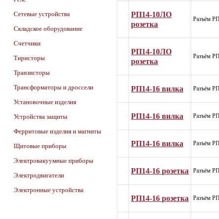
РП14-10ЛО
Сетевые устройства
Разъём Р
розетка
Складское оборудование
Счетчики
РП14-10ЛО
Разъём Р
Тиристоры
розетка
Транзисторы
Трансформаторы и дроссели
РП14-16 вилка
Разъём РП
Установочные изделия
РП14-16 вилка
Разъём РП
Устройства защиты
Ферритовые изделия и магниты
РП14-16 вилка
Разъём РП
Щитовые приборы
Электровакуумные приборы
РП14-16 розетка
Разъём РП
Электродвигатели
Электронные устройства
РП14-16 розетка
Разъём РП