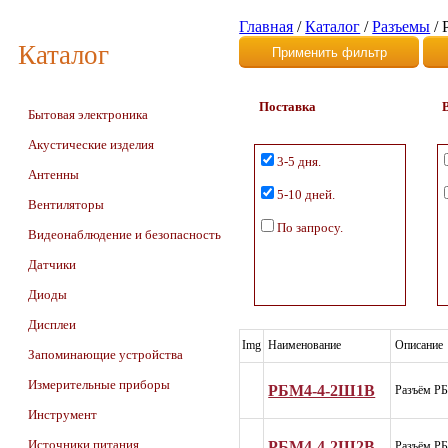
Главная
/
Каталог
/
Разъемы
/
Каталог
Поставка
Бытовая электроника
Акустические изделия
3-5 дня.
Антенны
5-10 дней.
Вентиляторы
По запросу.
Видеонаблюдение и безопасность
Датчики
Диоды
Дисплеи
Img
Наименование
Описание
Запоминающие устройства
Измерительные приборы
РБМ4-4-2Ш1В
Разъём Р
Инструмент
РБМ4-4-2Ш2В
Источники питания
Разъём Р