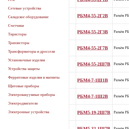
Сетевые устройства
РБМ4-55-2Г2В
Разъём Р
Складское оборудование
Счетчики
РБМ4-55-2Г3В
Разъём Р
Тиристоры
Транзисторы
РБМ4-55-2Г7В
Разъём Р
Трансформаторы и дроссели
Установочные изделия
РБМ4-55-2Ш7В
Разъём Р
Устройства защиты
Ферритовые изделия и магниты
РБМ4-7-1Ш1В
Разъём Р
Щитовые приборы
Электровакуумные приборы
РБМ4-7-1Ш2В
Разъём Р
Электродвигатели
РБМ5-19-2Ш7В
Электронные устройства
Разъём Р
РБМ5-32-1Ш7В
Разъём Р