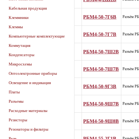
Кабельная продукция
РБМ4-50-7Г6В
Разъём Р
Клеммники
Клеммы
РБМ4-50-7Г7В
Разъём Р
Компьютерные комплектующие
Коммутация
РБМ4-50-7Ш2В
Разъём Р
Конденсаторы
Микросхемы
РБМ4-50-7Ш7В
Разъём Р
Оптоэлектронные приборы
Освещение и индикация
РБМ4-50-9Г3В
Разъём Р
Платы
Разъемы
РБМ4-50-9Ш7В
Разъём Р
Расходные материалы
Резисторы
РБМ4-50-9Ш8В
Разъём Р
Резонаторы и фильтры
РБМ4-55-2Г1В
Реле
Разъём Р