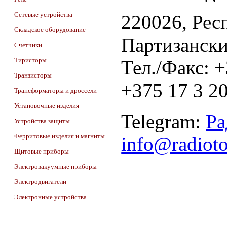
Сетевые устройства
220026, Респ
Складское оборудование
Партизански
Счетчики
Тиристоры
Тел./Факс: 
Транзисторы
+375 17 3 20
Трансформаторы и дроссели
Установочные изделия
Telegram:
Ра
Устройства защиты
Ферритовые изделия и магниты
info@radiot
Щитовые приборы
Электровакуумные приборы
Электродвигатели
Электронные устройства