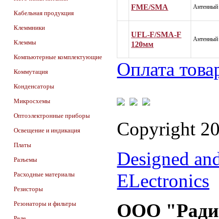
FME/SMA
Антенный
Кабельная продукция
Клеммники
UFL-F/SMA-F
Антенный
Клеммы
120мм
Компьютерные комплектующие
Оплата това
Коммутация
Конденсаторы
Микросхемы
Оптоэлектронные приборы
Copyright 2
Освещение и индикация
Платы
Designed an
Разъемы
ELectronics
Расходные материалы
Резисторы
Резонаторы и фильтры
ООО "Ради
Реле