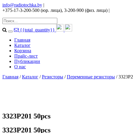
info@radiotochka.by
|
+375-17-3-200-500 (юр. лица), 3-200-900 (физ. лица)
|
{{total_quantity}}
Главная
Каталог
Корзина
Прайс-лист
Публикации
О нас
Главная
/
Каталог
/
Резисторы
/
Переменные резисторы
/ 3323P2
3323P201 50pcs
3323P201 50pcs