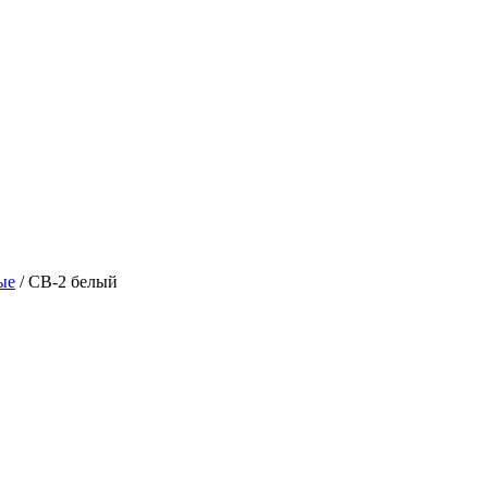
ые
/ СВ-2 белый