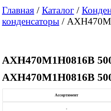
Главная
/
Каталог
/
Конде
конденсаторы
/ AXH470M
AXH470M1H0816B 500
AXH470M1H0816B 500
Ассортимент
-