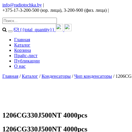
info@radiotochka.by
|
+375-17-3-200-500 (юр. лица), 3-200-900 (физ. лица)
|
{{total_quantity}}
Главная
Каталог
Корзина
Прайс-лист
Публикации
О нас
Главная
/
Каталог
/
Конденсаторы
/
Чип конденсаторы
/ 1206CG
1206CG330J500NT 4000pcs
1206CG330J500NT 4000pcs