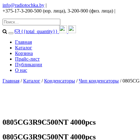
info@radiotochka.by
|
+375-17-3-200-500 (юр. лица), 3-200-900 (физ. лица)
|
{{total_quantity}}
Главная
Каталог
Корзина
Прайс-лист
Публикации
О нас
Главная
/
Каталог
/
Конденсаторы
/
Чип конденсаторы
/ 0805CG
0805CG3R9C500NT 4000pcs
0805CG3R9C500NT 4000pcs