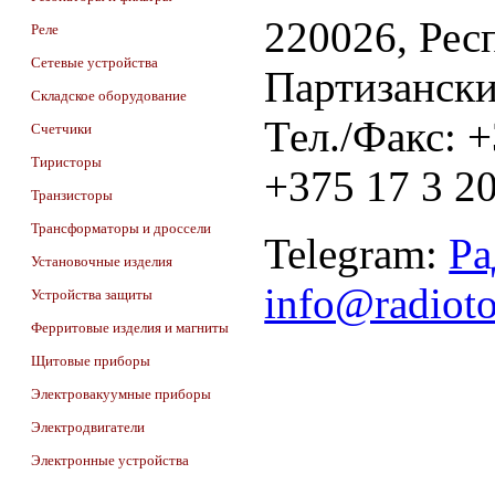
220026, Респ
Реле
Сетевые устройства
Партизански
Складское оборудование
Тел./Факс: 
Счетчики
Тиристоры
+375 17 3 20
Транзисторы
Трансформаторы и дроссели
Telegram:
Ра
Установочные изделия
info@radiot
Устройства защиты
Ферритовые изделия и магниты
Щитовые приборы
Электровакуумные приборы
Электродвигатели
Электронные устройства