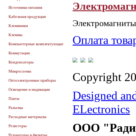
Электромаг
Источники питания
Кабельная продукция
Электромагнит
Клеммники
Клеммы
Оплата това
Компьютерные комплектующие
Коммутация
Конденсаторы
Микросхемы
Copyright 2
Оптоэлектронные приборы
Освещение и индикация
Designed an
Платы
ELectronics
Разъемы
Расходные материалы
ООО "Ради
Резисторы
Резонаторы и фильтры