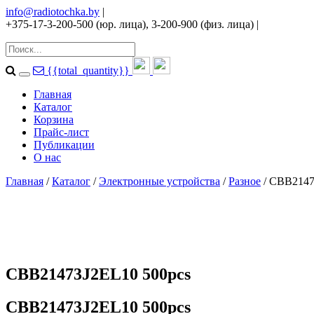
info@radiotochka.by
|
+375-17-3-200-500 (юр. лица), 3-200-900 (физ. лица)
|
{{total_quantity}}
Главная
Каталог
Корзина
Прайс-лист
Публикации
О нас
Главная
/
Каталог
/
Электронные устройства
/
Разное
/ CBB2147
CBB21473J2EL10 500pcs
CBB21473J2EL10 500pcs