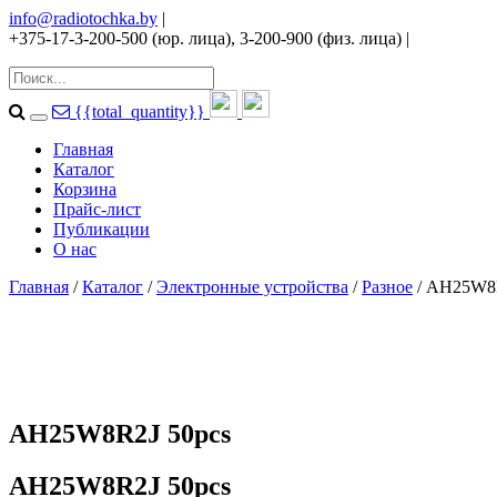
info@radiotochka.by
|
+375-17-3-200-500 (юр. лица), 3-200-900 (физ. лица)
|
{{total_quantity}}
Главная
Каталог
Корзина
Прайс-лист
Публикации
О нас
Главная
/
Каталог
/
Электронные устройства
/
Разное
/ AH25W8R
AH25W8R2J 50pcs
AH25W8R2J 50pcs