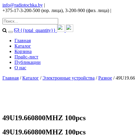
info@radiotochka.by
|
+375-17-3-200-500 (юр. лица), 3-200-900 (физ. лица)
|
{{total_quantity}}
Главная
Каталог
Корзина
Прайс-лист
Публикации
О нас
Главная
/
Каталог
/
Электронные устройства
/
Разное
/ 49U19.6
49U19.660800MHZ 100pcs
49U19.660800MHZ 100pcs